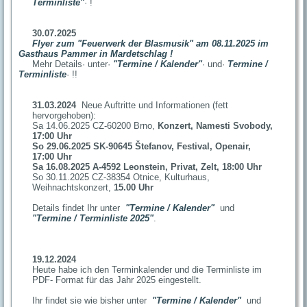
Terminliste"
· !
30.07.2025
Flyer zum "Feuerwerk der Blasmusik" am 08.11.2025 im
Gasthaus Pammer in Mardetschlag !
Mehr Details· unter·
"Termine / Kalender"
· und·
Termine /
Terminliste
· !!
31.03.2024
Neue Auftritte und Informationen (fett
hervorgehoben):
Sa 14.06.2025 CZ-60200 Brno,
Konzert, Namesti Svobody,
17:00 Uhr
So 29.06.2025 SK-90645 Štefanov, Festival, Openair,
17:00 Uhr
Sa 16.08.2025 A-4592 Leonstein, Privat, Zelt, 18:00 Uhr
So 30.11.2025 CZ-38354 Otnice, Kulturhaus,
Weihnachtskonzert,
15.00 Uhr
Details findet Ihr unter
"Termine / Kalender"
und
"Termine / Terminliste 2025"
.
19.12.2024
Heute habe ich den Terminkalender und die Terminliste im
PDF- Format für das Jahr 2025 eingestellt.
Ihr findet sie wie bisher unter
"Termine / Kalender"
und